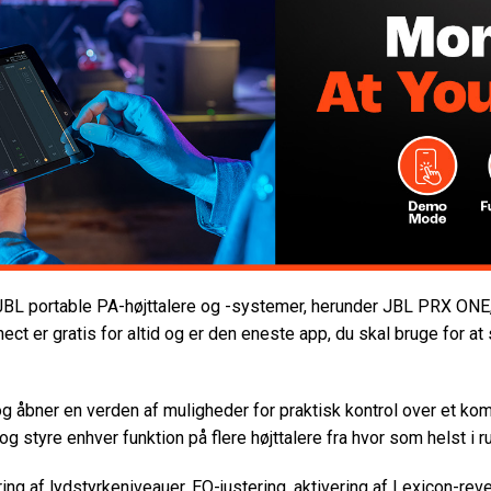
te JBL portable PA-højttalere og -systemer, herunder JBL PRX
t er gratis for altid og er den eneste app, du skal bruge for at
g åbner en verden af muligheder for praktisk kontrol over et ko
og styre enhver funktion på flere højttalere fra hvor som helst i 
ng af lydstyrkeniveauer, EQ-justering, aktivering af Lexicon-rev