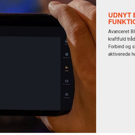
UDNYT 
FUNKTI
Avanceret Bl
kraftfuld trå
Forbind og s
aktiverede hø