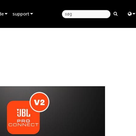
de
support
Produktsupport
Engl
Hjælpecenter døgnet rundt
中
Konsulentportal
日
software
한
firmware
Downloads
Garanti
produktregistrering
Service