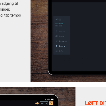
å adgang til
linger,
ng, tap tempo
LØFT D