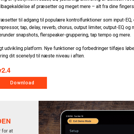
ilbagekaldelse af præsetter og meget mere – alt fra dine fingers
æsetter til adgang til populære kontrolfunktioner som input-EQ, d
pressor, tap, delay, reverb, chorus, output limiter, output-EQ og
 herunder snapshots, flerspeaker-gruppering, tap tempo og mere.
t udvikling platform. Nye funktioner og forbedringer tilføjes løb
ng dit scenelyd til næste niveau i aften.
v2.4
Download
DEN
for at