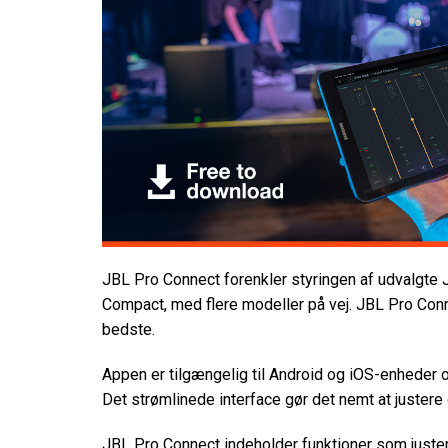
JBL Pro Connect forenkler styringen af udvalg
Compact, med flere modeller på vej. JBL Pro Connec
bedste.
Appen er tilgængelig til Android og iOS-enheder o
Det strømlinede interface gør det nemt at justere 
JBL Pro Connect indeholder funktioner som justeri