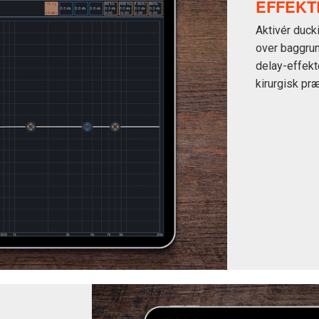
EFFEKT
Aktivér ducki
over baggrun
delay-effekt
kirurgisk pr