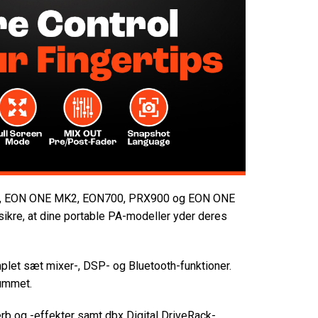
 ONE, EON ONE MK2, EON700, PRX900 og EON ONE
 sikre, at dine portable PA-modeller yder deres
mplet sæt mixer-, DSP- og Bluetooth-funktioner.
rummet.
erb og -effekter samt dbx Digital DriveRack-