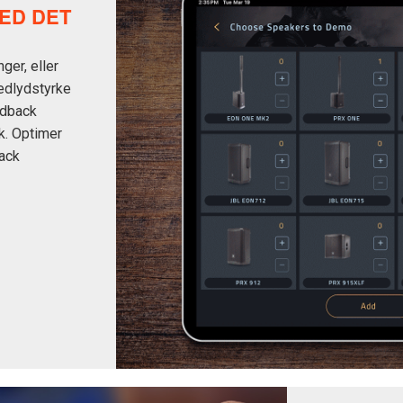
MED DET
ger, eller
vedlydstyrke
edback
k. Optimer
Rack