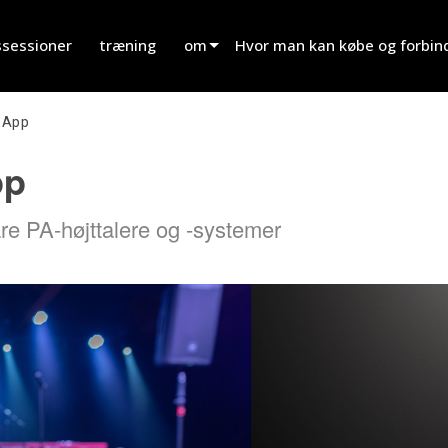
ssessioner
træning
om
Hvor man kan købe og forbin
innovation
Find en forhandler
 App
nyheder
Find en udlejningspartner
pp
history
Find en installatør
re PA-højttalere og -systemer
Tal med salg