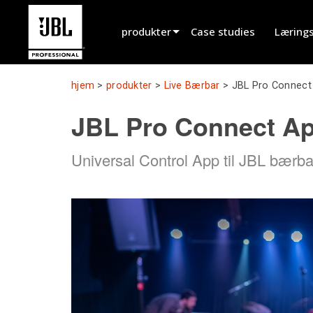
produkter
Case studies
Læring
Produktvælger
hjem
>
produkter
>
Live Bærbar
>
JBL Pro Connect
Biograflyd
JBL Pro Connect A
Installeret
Universal Control App til JBL bærba
Live Bærbar
EN 54
Turnélyd
Optagelse & Udsendelse
Komponenter
Udgåede produkter