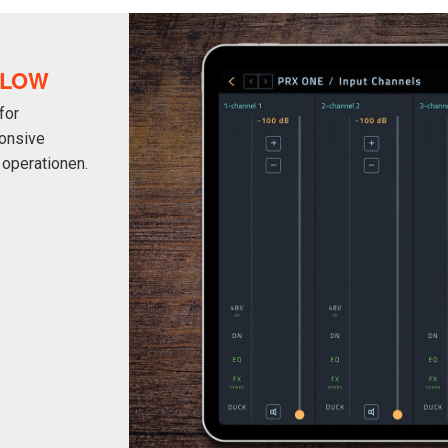
FLOW
for
ponsive
 operationen.